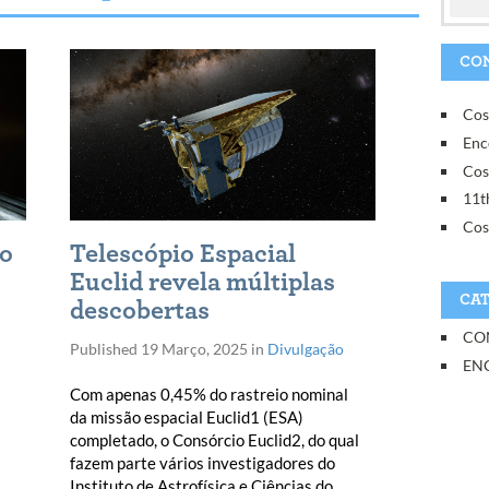
CON
Cos
Enc
Cos
11t
Cos
ro
Telescópio Espacial
Euclid revela múltiplas
CAT
descobertas
CO
Published
19 Março, 2025
in
Divulgação
EN
Com apenas 0,45% do rastreio nominal
da missão espacial Euclid1 (ESA)
completado, o Consórcio Euclid2, do qual
fazem parte vários investigadores do
Instituto de Astrofísica e Ciências do