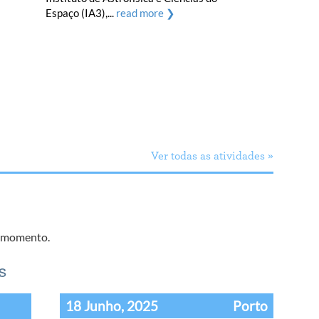
Espaço (IA3),...
read more ❯
Ver todas as atividades »
e momento.
s
18 Junho, 2025
Porto