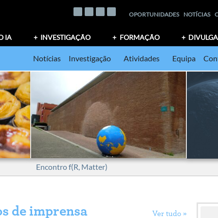
OPORTUNIDADES
NOTÍCIAS
O IA
INVESTIGAÇÃO
FORMAÇÃO
DIVULG
Notícias
Investigação
Atividades
Equipa
Con
Encontro f(R, Matter)
s de imprensa
Ver tudo »